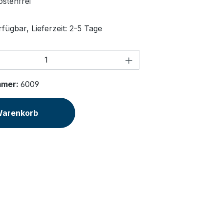
stenfrei
fügbar, Lieferzeit: 2-5 Tage
Anzahl: Gib den gewünschten Wert ein 
mmer:
6009
Warenkorb