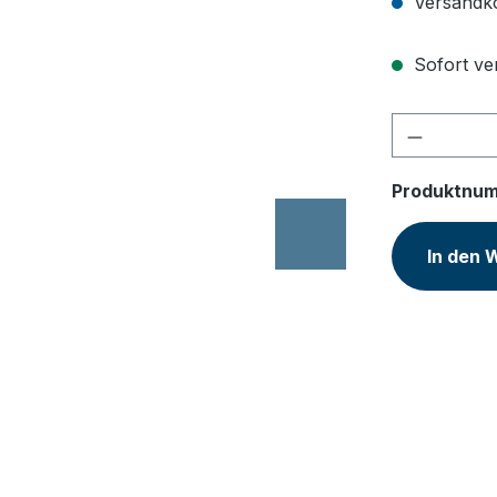
Versandko
Sofort ver
Produkt 
Produktnu
In den 