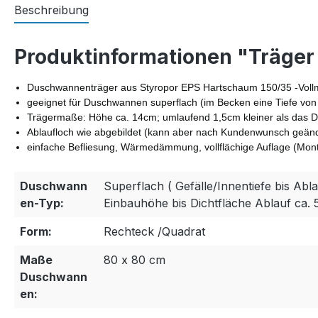
Beschreibung
Produktinformationen "Träge
Duschwannenträger aus Styropor EPS Hartschaum 150/35 -Vollma
geeignet für Duschwannen superflach (im Becken eine Tiefe von
Trägermaße: Höhe ca. 14cm; umlaufend 1,5cm kleiner als das Du
Ablaufloch wie abgebildet (kann aber nach Kundenwunsch geän
einfache Befliesung, Wärmedämmung, vollflächige Auflage (M
Duschwann
Superflach ( Gefälle/Innentiefe bis Abla
en-Typ:
Einbauhöhe bis Dichtfläche Ablauf ca. 
Form:
Rechteck /Quadrat
Maße
80 x 80 cm
Duschwann
en: