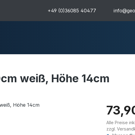
+49 (0)36085 40477
info@geo
cm weiß, Höhe 14cm
uren
Komplettpakete
Ultra
73,9
Alle Preise in
zzgl. Versand