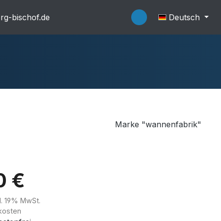
rg-bischof.de
Deutsch
Marke "wannenfabrik"
flache Systeme
Wannenträger
0 €
kl. 19% MwSt.
kosten