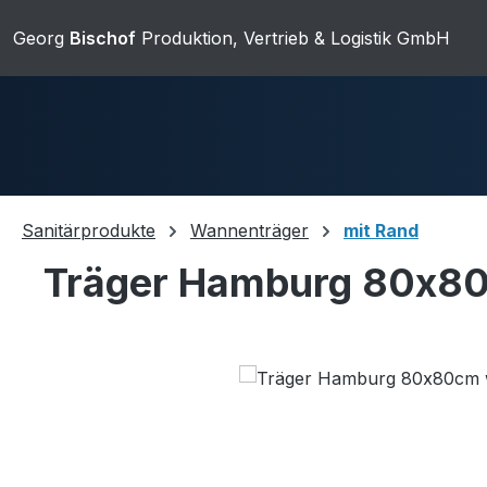
m Hauptinhalt springen
Zur Suche springen
Zur Hauptnavigation springen
Georg
Bischof
Produktion, Vertrieb & Logistik GmbH
Sanitärprodukte
Wannenträger
mit Rand
Träger Hamburg 80x80
Duschwannen
Ablaufgarnit
Bildergalerie überspringen
Sanitärkeramik