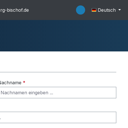
rg-bischof.de
Deutsch
flache Systeme
Wannenträger
Nachname
*