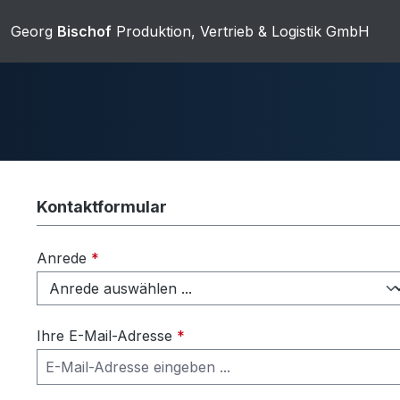
m Hauptinhalt springen
Zur Suche springen
Zur Hauptnavigation springen
Georg
Bischof
Produktion, Vertrieb & Logistik GmbH
Kontaktformular
Duschwannen
Ablaufgarnit
Anrede
*
Sanitärkeramik
Ihre E-Mail-Adresse
*