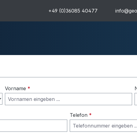
+49 (0)36085 40477
info@geo
uren
Komplettpakete
Ultra
Vorname
*
Telefon
*