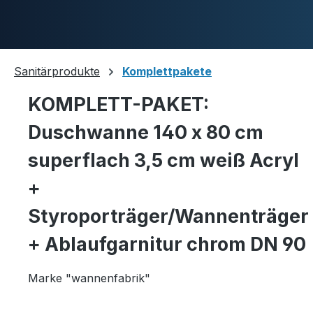
Zum Hauptinhalt springen
Sanitärprodukte
Komplettpakete
KOMPLETT-PAKET:
Duschwannen
Duschwanne 140 x 80 cm
superflach 3,5 cm weiß Acryl
Ablaufgarnituren
+
Styroporträger/Wannenträger
+ Ablaufgarnitur chrom DN 90
Komplettpakete
Marke "wannenfabrik"
Ultraflache Systeme