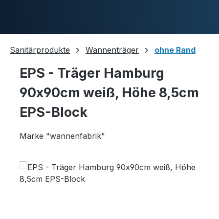
Zum Hauptinhalt springen
Sanitärprodukte
Wannenträger
ohne Rand
EPS - Träger Hamburg
Duschwannen
90x90cm weiß, Höhe 8,5cm
EPS-Block
Ablaufgarnituren
Marke "wannenfabrik"
Bildergalerie überspringen
Komplettpakete
Ultraflache Systeme