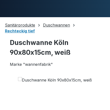
Zum Hauptinhalt springen
Sanitärprodukte
Duschwannen
Rechteckig tief
Duschwannen
Duschwanne Köln
90x80x15cm, weiß
Ablaufgarnituren
Marke "wannenfabrik"
Bildergalerie überspringen
Komplettpakete
Ultraflache Systeme