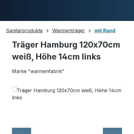
Zum Hauptinhalt springen
Sanitärprodukte
Wannenträger
mit Rand
Träger Hamburg 120x70cm
Duschwannen
weiß, Höhe 14cm links
Marke "wannenfabrik"
Ablaufgarnituren
Bildergalerie überspringen
Komplettpakete
Ultraflache Systeme