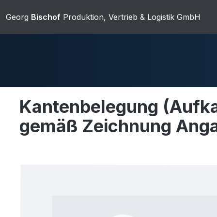
m Hauptinhalt springen
Zur Suche springen
Zur Hauptnavigation springen
Georg
Bischof
Produktion, Vertrieb & Logistik GmbH
Kantenbelegung (Aufka
gemäß Zeichnung Angab
Duschwannen
Ablaufgarnit
Bildergalerie überspringen
Sanitärkeramik