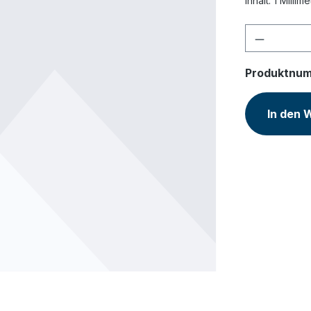
Inhalt:
1 Millime
Produkt 
Produktnu
In den 