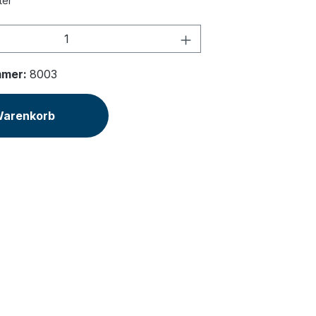
ter
Anzahl: Gib den gewünschten Wert ein 
mmer:
8003
Warenkorb