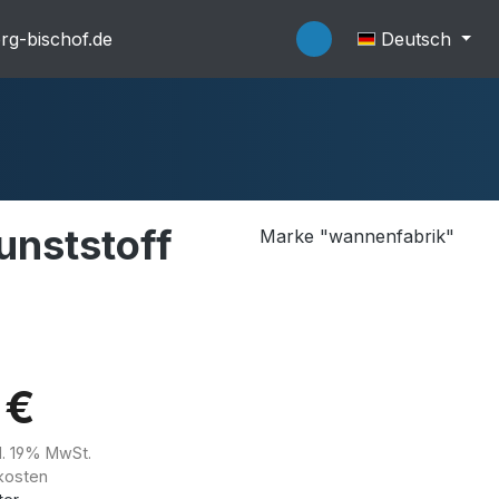
rg-bischof.de
Deutsch
unststoff
Marke "wannenfabrik"
flache Systeme
Wannenträger
 €
kl. 19% MwSt.
kosten