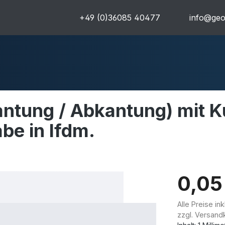
+49 (0)36085 40477
info@geo
ntung / Abkantung) mit K
e in lfdm.
uren
Komplettpakete
Ultra
0,05
Alle Preise in
zzgl. Versand