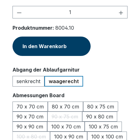
Produkt Anzahl: Gib den gewünschten 
Produktnummer:
8004.10
In den Warenkorb
auswählen
Abgang der Ablaufgarnitur
senkrecht
waagerecht
auswählen
Abmessungen Board
70 x 70 cm
80 x 70 cm
80 x 75 cm
90 x 70 cm
90 x 75 cm
90 x 80 cm
(Diese Option ist zurzeit nicht verfüg
90 x 90 cm
100 x 70 cm
100 x 75 cm
100 x 80 cm
100 x 90 cm
100 x 100 cm