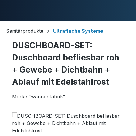
Zum Hauptinhalt springen
Sanitärprodukte
Ultraflache Systeme
DUSCHBOARD-SET:
Duschwannen
Duschboard befliesbar roh
+ Gewebe + Dichtbahn +
Ablaufgarnituren
Ablauf mit Edelstahlrost
Marke "wannenfabrik"
Komplettpakete
Bildergalerie überspringen
Ultraflache Systeme